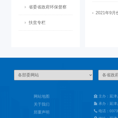
省委省政府环保督察
2021年9
扶贫专栏
网站地图
主办：延津
承办：延津
关于我们
电话：0373
郑重声明