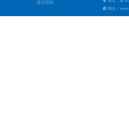
地址：延津
昔日旧站
网址：www.ya