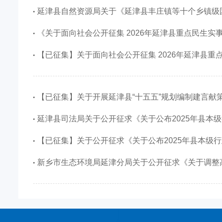
延津县自然资源局关于《延津县丰庄镇等十个乡镇级国土空间总体规划（2021-2035年）批前公示》 意见征
《关于面向社会公开征集 2026年延津县重点民生实事的公告》的征集
【已征集】关于面向社会公开征集 2026年延津县重点民生实事
【已征集】关于开展延津县“十五五”规划编制建言献策活动
延津县司法局关于公开征求《关于公布2025年县本级行政规范性文件清理结果的决定（征求意见稿）》意见
【已征集】关于公开征求《关于公布2025年县本级行政规范性文件清理结果的决定（征求意见稿）
新乡市生态环境局延津分局关于公开征求《关于调整高排放非道路移动机械禁用区的通告》（征求意见稿）意见征