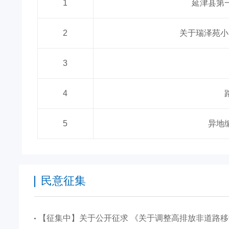
1
延津县第
延津分公司具
长燃气有限公
2
关于瑞泽苑小
3
4
5
异地
民意征集
【征集中】关于公开征求 《关于调整高排放非道路移动机械禁用区的通告》（征求意见稿