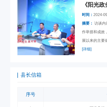
时间：
2024-09
摘要：
访谈内容:为进一步展现政务服务领域群众身边不正之风和腐败问题整治工
作举措和成效
展以来的主要
公众解读各项服
[详细]
不断提升群众
新长燃气有限
县长信箱
读。问：如何
些成效？县住
询渠道和反映
序号
延津首创水务