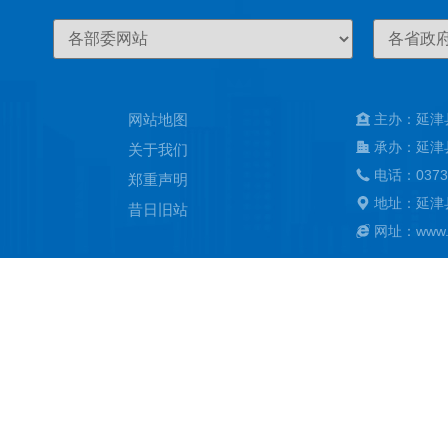
网站地图
主办：延津
承办：延津
关于我们
电话：0373
郑重声明
地址：延津
昔日旧站
网址：www.ya