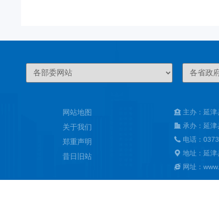
网站地图
主办：延津
承办：延津
关于我们
电话：0373
郑重声明
地址：延津
昔日旧站
网址：www.ya