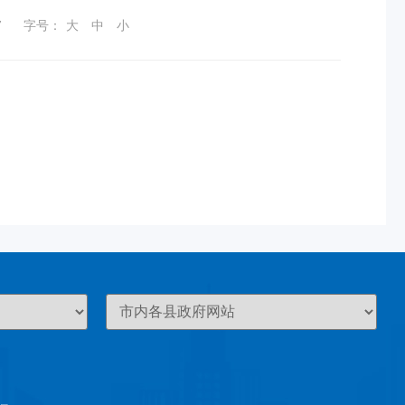
7
字号：
大
中
小