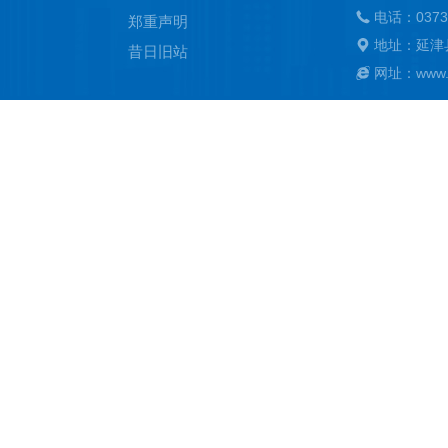
电话：0373
郑重声明
地址：延津
昔日旧站
网址：www.ya