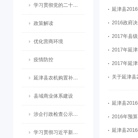
学习贯彻党的二十大精神
延津县201
2016政府
政策解读
2017年县
优化营商环境
2017年延
疫情防控
2017年延
关于延津县2
延津县农机购置补贴政策信息公开专栏
县域商业体系建设
延津县201
涉企行政检查公示专栏
2016年预
延津县201
学习贯彻习近平新时代中国特色社会主义思想