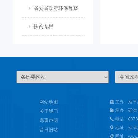
省委省政府环保督察
扶贫专栏
网站地图
主办：延津
承办：延津
关于我们
电话：0373
郑重声明
地址：延津
昔日旧站
网址：www.ya