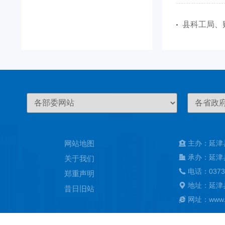
县科工局、
网站地图
主办：延津
承办：延津
关于我们
电话：0373
郑重声明
地址：延津
昔日旧站
网址：www.ya