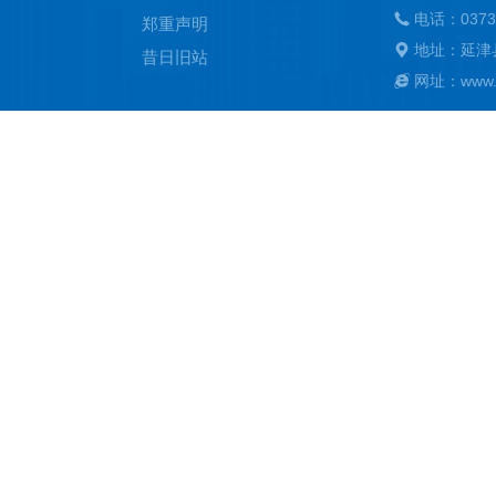
电话：0373
郑重声明
地址：延津
昔日旧站
网址：www.ya