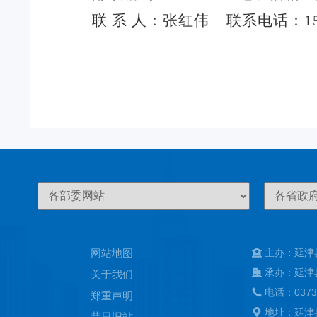
联
系
人：
张红伟
联系电话：
1
网站地图
主办：延津
承办：延津
关于我们
电话：0373
郑重声明
地址：延津
昔日旧站