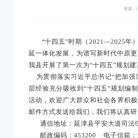
来源：
“
十四五
”时期（2021—20
延一体化发展
，
为谱写新时代中原更
我
县
开展了第一
次为
“十四五”规划
为贯彻落实习近平总书记
“把加
层经验充分吸收到“十四五”规划编
活动
，
欢迎广大群众和社会各界积极
邮件方式发送给我们
，
我们将认真研
通信地址：延津县平安大道司法
邮政编码：
453
2
00
电子信箱：