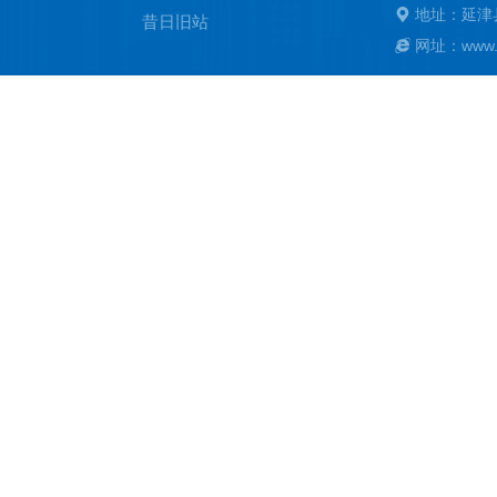
地址：延津
昔日旧站
网址：www.ya