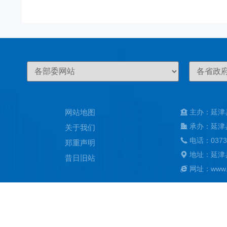
网站地图
主办：延津
承办：延津
关于我们
电话：0373
郑重声明
地址：延津
昔日旧站
网址：www.ya