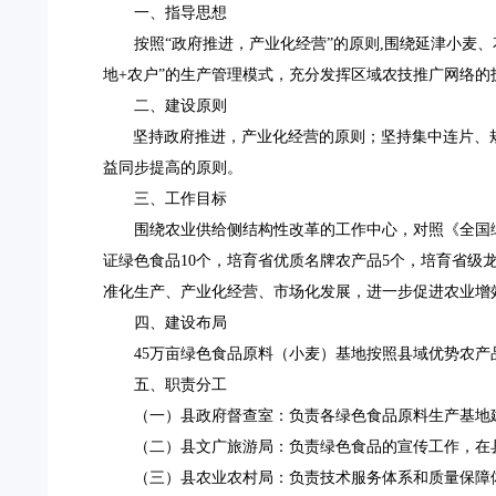
一、指导思想
按照
“政府推进，产业化经营”的原则,
围绕延津小麦、
地+农户”的生产管理模式，充分发挥区域农技推广网络
二、建设原则
坚持政府推进，产业化经营的原则；坚持集中连片、
益同步提高的原则。
三、工作目标
围绕农业供给侧结构性改革的工作中心，对照《
全国
证绿色食品10个，培育省优质名牌农产品5个，培育省级
准化生产、产业化经营、市场化发展，进一步促进农业增
四、建设布局
45万亩绿色食品原料（小麦）基地
按照县域优势农产
五、职责分工
（一）县政府督查室：
负责各绿色食品原料生产基地
（二）县文广旅游局：
负责绿色食品的宣传工作，在
（三）县农业农村局：
负责技术服务体系和质量保障