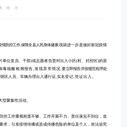
大
中
小
疫情防控工作,保障全
县
人民身体健康,
现就进一步是做好新冠疫情
片单位党员、
干部)或志
愿者负责对出入小区(村
、
封控区
)的居
病毒核酸检测报告,发现异常情况,
要立即报告
并
按规范程序处
为辖区人员、车辆办理出入通行证,实名
登记,凭证出入
。
大型聚集性活动。
防控工作重视程度不够、工作开展不力、责任落实不到位，造
要求，引发疫情传播或造成传播危险的单位及个人，依法追究