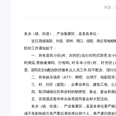
来源：
各乡（镇、街道）、产业集聚区，县直各单位：
近日,我省洛阳、许昌、郑州、周口、信阳、商丘等地相
防控工作通知如下：
一、
所有居民小区(村
、
封控区
)实行封闭式管理,在小
民测温,查验健康码、行程码,
对非本小区(村
、
封控区
置。居民应主动配合
防控服务点人员工作,拒不配合、强行
二、所有娱乐场所（KTV、网吧、台球厅、电影院
三、村、社区（庭院）、企事业单位、建筑工地、公
四、取消城镇社区和农村的棋牌室、集会、宴会和酒
五、宾馆酒店暂停举办各类团拜宴会和大型活动。
各乡（镇、街道）、产业集聚区，县直各单位
要严格
成不良影响或引发严重后果的单位和个人，
将
严肃问责处