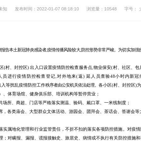
未知
发布时间：2022-01-07 08:18:10
浏览量：10548
字号：
继
报告本土新冠肺炎感染者,疫情传播风险较大,防控形势非常严
峻
。
为切实加强
区(村
、
封控区
)
出
入口设置疫情防控检查服务点,物业保安(村、社区
、
包
)人员进行疫情防控检查登记,对外地来(返)
延
人员查验48小时内新冠
出入等扰乱疫情防控工作
秩序者由公安机关依法处理。
各小区(村
、
封控区
)
等）、体育场馆、健身俱乐部、培训机构等暂停营业；
共场所、商超、门店等严格落实测温、验码、戴口罩、一米线制度；
席，各类庙会、大型群众文体活动、游园会、团拜会、茶话会、答谢会等
落实属地化管理和行业监管责任，不折不扣的落实各项防控措施。
对疫情
理；对瞒报、漏报、谎报接触史、旅居史、病情或不执行有关防控措施和