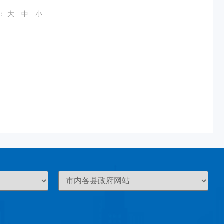
：
大
中
小