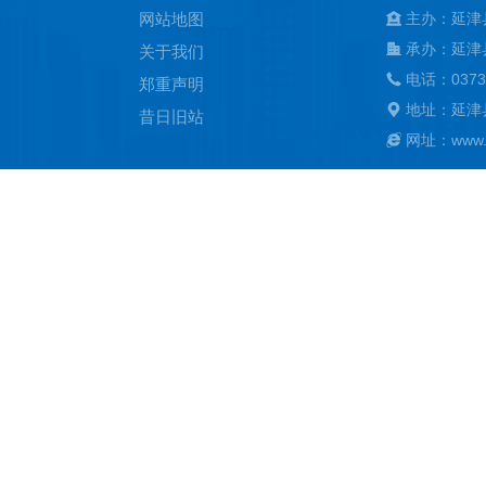
网站地图
主办：延津
承办：延津
关于我们
电话：0373
郑重声明
地址：延津
昔日旧站
网址：www.ya