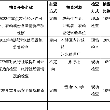
抽查
检查
抽
抽查任务名称
抽查对象
方式
方式
比
2022年重点农药经营许可
定向
农药生产者、
现场
10
证、农药成份含量情况专项
经营者，农药
检查
检察
登记试验单位
2022年城镇污水处理设施
定向
本辖区内的城
现场
20
监督检查
镇
检查
污水处理厂
2022年对旅行社取得许可证
不定
旅行社
现场
10
情况的检查、旅行社经营情
向
检查
况的检查
普通中小学
现场
学校食堂食品安全情况抽查
定向
10
检查