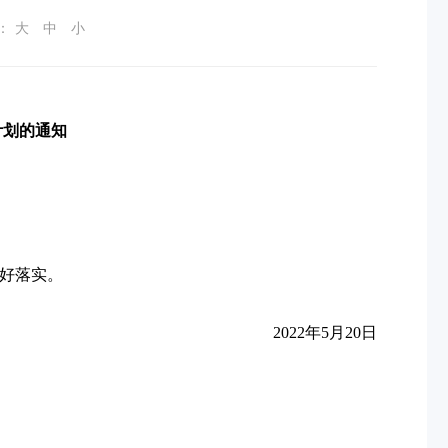
：
大
中
小
计划的通知
抓好落实。
2022年5月20日