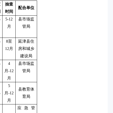
查
抽查
配合单位
例
时间
%
5-12
县市场监
月
管局
%
8至
延津县住
12月
房和城乡
建设局
%
4
县市场监
月-12
管局
月
5
县教育体
%
月-12
育局
月
应急管