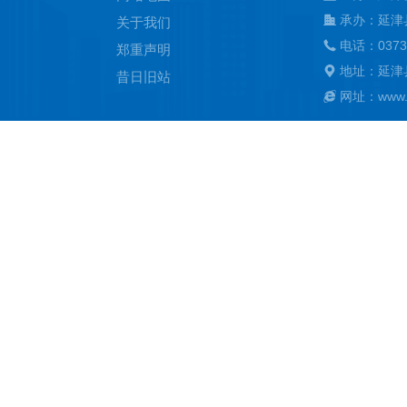
承办：延津
关于我们
电话：0373
郑重声明
地址：延津
昔日旧站
网址：www.ya