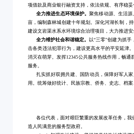
项借款及商业银行融资支持，依法依规、有序稳妥
全力推进生态环境保护。
聚焦移动源、生活源
亩，编制森林城创建十年规划。
深化河湖长制，持
建设
文岩渠水系水环境综合治理项目
，大力推进安
全力维护社会和谐稳定。
以
“三零”创建为抓
击各类违法犯罪行为，建设更高水平的平安延津
消灭在萌芽。发挥
12345公共服务热线作用
，畅通
服务。
扎实抓好双拥共建、国防动员，保障好军人家
用。统筹做好统计、民族宗教、侨务、史志、档案
各位代表，面对艰巨繁重的发展改革任务，我
造人民满意的服务型政府。