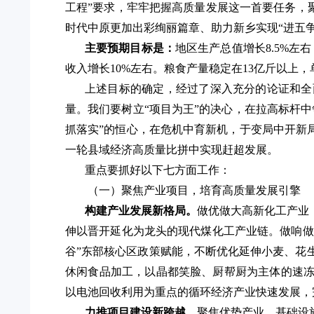
工程”要求，牢牢把握高质量发展这一首要任务，
时代中原更加出彩绚丽篇章、助力新乡实现“进五
主要预期目标
是
：
地区生产总值增长
8.5
%
左右
收入增长10%左右。粮食产量稳定在13亿斤以上，
上述目标的确定，经过了深入充分的论证和全
量。我们要树立
“项目为王”的决心，在拉高标杆
抓落实”的恒心，在危机中育新机，于变局中开新
一轮县域经济高质量比拼中实现赶超发展。
重点要抓好以下七方面工作：
（一）聚焦产业项目，培育高质量发展引擎
构建产业发展新格局。
做优做大高新化工产业
伸以晋开延化为龙头的现代煤化工产业链。做响做
谷”东部核心区政策赋能，
不断优化延伸
小麦、花
休闲食品加工，以晶都笑脸、厨帮厨为主体的速
以电池回收利用为重点的循环经济产业快速发展，
力推项目建设新跨越。
聚焦优势产业、基础设