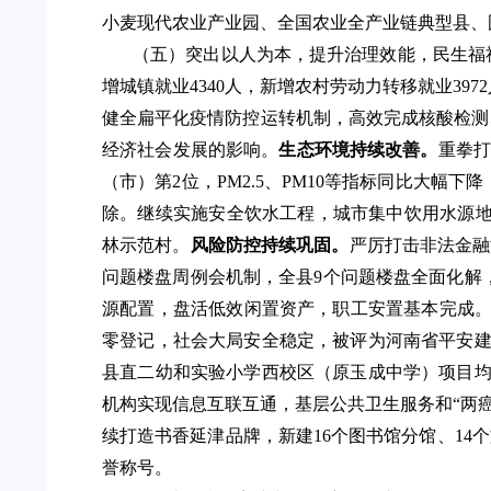
小麦现代农业产业园、全国农业全产业链典型县、
（五）突出以人为本，提升治理效能，民生福
增城镇就业
4340人，新增农村劳动力转移就业397
健全扁平化疫情防控运转机制，高效完成核酸检测
经济社会发展的影响
。
生态环境持续改善。
重拳
（市）第2位，PM2.5、PM10等指标同比大幅
除。继续实
施安全饮水工程，城市集中饮用水源
林示范村。
风险防控持续巩固。
严厉打击非法金融
问题楼盘周例会机制，
全县
9个问题楼盘全面化解
源配置，盘活低效闲置资产，职工安置基本完成
零登记，
社会大局安全稳定，被评为河南省平安
县直二幼和实验小学西校区（原玉成中学）项目均
机构实现信息互联互通，基层公共卫生服务和
“两癌
续打造书香延津品牌，新建
16个图书馆分馆、1
誉称号。