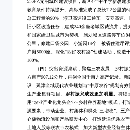
55.9
亿元的城区建设项目，
新区
4个中小学新改建
教育条件持续提升
。
高标准完成了总长
7.2公里的6
总工程量的
90%，
濮卫高速竣工通车，
安罗高速、
旧小区改造
任务，建成
240余座老城区截流井，
和国家级卫生城市为契机，
施划城区道路停车位
8
公里，修建口袋
公园、小游园
14
个
，
被省住建厅评
户厕
5000座
。
深化
“四好农村路”创建活动，改造干
100%
。
（四）突出资源禀赋，聚焦三农发展，乡村振
方亩产
907.12公斤，再创全国千亩方高产记录。新
设，
延津全域现代农业规划与
“中原农谷”规划有效
生产业集群项目。
乡村振兴成效更加明显。
持续
用
“
农业产业化龙头企业
+乡村种养基地
”
模式，打
源要素，带动企业、村集体和群众“三增收”。
三产
仓储物流设施和产品研发中心，打造延津优质农产
土地入股等联农带农模式，加大新型农业经营主体培