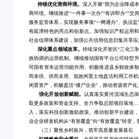
持续优化营商环境。
深入开展
“我为企业降成
商环境。
继续推进
“一件事一次办”“有诉即办”“交
服务监管体系，实现服务事项
“一网通办”、执法
有延津特色的亮点和创新点。
加强知识产权运用
社会信用体系建设，加强公共信用信息归集共享应
深化重点领域改革。
持续深化开发区
“三化三
效协调的运营机制。
继续推动国有平台公司转型
司国有资本运营功能作用。
积极推进
县乡财政体
而未供
、供而未
用
、低效
闲置土地
盘活利用
工作
机
闲置资产，
积极盘活
“僵尸企业”，
推动资源资产化
强化开放创新赋能。
认真落实黄河流域生态
取更多政策和资金支持。全力争取总部项目落地，
入，落实科技创新激励政策。推动创新平台建设，
业企业研发机构从“有形覆盖”向“有效覆盖”转变
（三）聚焦乡村振兴，筑牢高质量发展基石