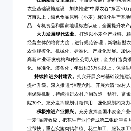
扛稳粮食安全重任。
全面落实最严格的耕地保
农业基础设施建设，
加快推进
“中原农谷”东区30
万亩以上，
绿色食品原料（小麦）标准化生产基地
品、有机食品和国家地理标志认证，全面提升农产
大力发展现代农业。
打造以小麦全产业链、
经营主体的培育力度，进行规范管理，新增新型
农业规模化、机械化、标准化、产业化发展。加快
高新种业研发机构和种业公司入驻，全力打造黄
化、标准化、装备化，年出栏
35
万头以上，保障
生
持续
推进
乡村建设。
扎实
开展
乡村基础设施建
提档升级。深入推进“治理六乱、开展六清”农村
用保障机制，持续推进农村户厕改造，秸秆、畜禽粪
院30个。
充分发挥规划引领作用，强化规划约束力
积极推进产业振兴。
充分发挥全国小麦全产业
一麦”品牌效应，把花生产业打造成第二张延津名
业帮扶，重点实施肉鸭养殖、花生加工、服装加工