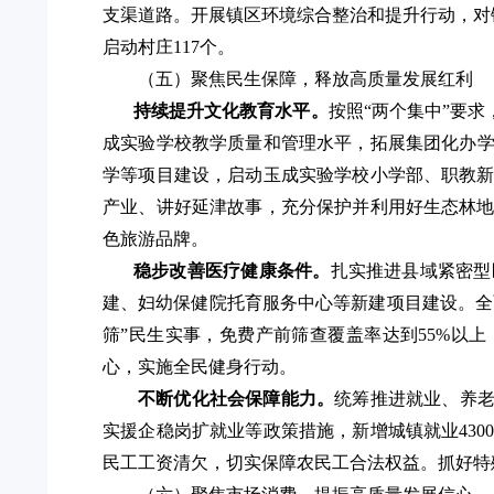
支渠道路
。
开展
镇区环境综合整治和提升行动，对
启动村庄117个。
（五）聚焦民生保障，释放高质量发展红利
持续提升文化教育水平。
按照
“两个集中”要
成实验学校教学质量和管理水平，
拓展集团化办
学等项目建设，启动玉成实验学校小学部、职教
产业、讲好延津故事，充分保护并利用好生态林
色旅游品牌。
稳步改善
医疗健康条件。
扎实推进县域紧密型
建
、妇幼保健院托育服务中心等新建项目建设
。全
筛”民生实事，免费产前筛查覆盖率达到55%以
心，实施全民健身行动。
不断优化社会保障能力。
统筹推进就业、养
实援企稳岗扩就业等政策措施，新增城镇就业430
民工工资清欠，切实保障农民工合法权益。
抓好特