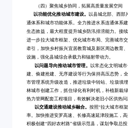
（四）聚焦城乡协同，拓展高质量发展空间
以
功能优化推动城市建设
。
以县城北部、西部
通体系和城市功能体系。全力推进
水系连通体系
生态效益，最大程度提升城乡防汛排涝能力。接
进一步拉大城市框架、优化城市布局、完善城市
牵引，加快乡村振兴宜居教育城及新区周边教育
设施，强化县城综合承载力和辐射带动力。
以问题导向
推动城市管理。
以常态化文明城市
建、偷建抢建、无序建设等行为保持高压态势，
市管理系统升级改造，推进垃圾中转站、垃圾填埋
林城市创建工作，抓住绿化有利时机，补植新栽
热力管网配套工程项目，有效解决老旧小区供热问
以交通建设
推动城乡融合
。
按照
“拉大城市框
率。加快推进安罗高速、长修高速延津段施工，高
积极创建“四好农村路”省级示范县，谋划争取总投资