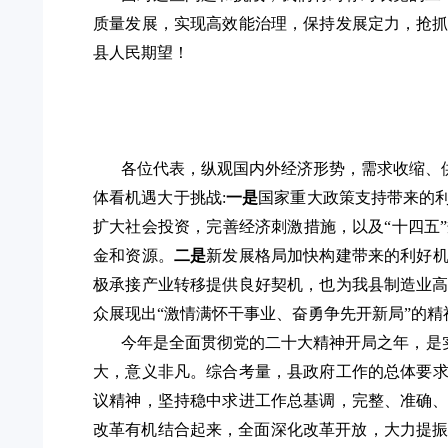
质量发展，实现高效能治理，保持发展定力，抢
县人民期望！
各位代表，纵观国内外经济形势，需求收缩、
体看机遇大于挑战
:
一是
国家重大政策支持带来的
扩大社会投资，完善
经济刺激措施，以及
“十四五
金和资源。
二是
新发展格局加快构建带来的利好
极承接产业转移提供良好契机，也为我县制造业
众展现出
“激情满怀干事业、奋勇争先开新局”的
今年是全面贯彻党的二十大精神开局之年，是
大，意义非凡。综合考量，
县政府工作的总体要
议精神，坚持稳中求进工作总基调，完整、准确
改革有机结合起来，全面深化改革开放，大力提