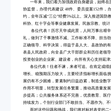
一年来，我们着力加强政府自身建设，始终在
协监督，
办理代表建议
48件、委员提案152件
约，全年压减“三公”经费5%以上。
深入推进国防
科协、红十字会等事业健康发展。民族宗教、统计
各位代表！历尽天华成此景，人间万事出艰
礼，做到了干事激情不减、工作标准不降、担当
正确领导、科学决策，得益于县人大、县政协的
表县人民政府，向全县广大干部群众和历任老领
投资创业的企业家、建设者，向所有关心支持延津
各位代表！往者不谏，来者可追。在肯定成绩
增长、稳预期压力
较大，主要经济指标增长面临
展仍有不少困难，要素制约日益趋紧，制造业数
作用不明显，转型发展任务繁重，推动高质量发
步提高；公共服务体系还不完善，优质教育、医
持续发力，个别行业部门
不敢担当、不愿作为、不
面对这些问题和挑战，我们将对标对表党的二