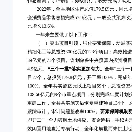
作总基调，守正创新，勇毅前行，
较好完成了既定
2022年，全县地区生产总值179.
5
亿元，同比
会消费品零售总额完成57.9亿元；一般公共预算收入
比增长
13.
6
%。
一年来
主要做了以下工作：
（一）突出项目引领，强化要素保障，发展基
精细化工等总投资300亿元的123个项目；高效
89亿元的71个项目。
谋划储备中央预算内投资项
4.9亿元。
“三个一批”落实
更加有力
。
全年
“三个一
目27个，总投资179.8亿元，开工率100%，完成
100%。全年共实施亿元以上项目59个，总投资35
108.66亿元的9个市重点项目
，
分别完成年度计划
重建工作，
全县共
实施灾后
恢复重建项目
134个
跟踪审计，审计问题整改率100%。
要素保障机制
即开工”，全力破解土地供应、资金筹措、手续办
效闲置用地盘活专项行动，全年化解批而未供土地5