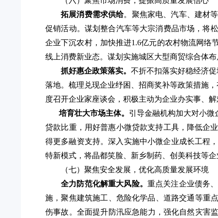
（六）聚焦市场消费，提振高质量发展信心
拓展消费需求供给
。
聚焦家电、汽车、建材
促销活动
。谋划整合汽车等大宗消费品市场，将
企业下沉农村，
加快推进
1.6亿元的农村物流网
线上消费新业态。谋划实施城区大型商贸综合体布
抓好惠企政策落实。
不折不扣落实好稳经济促
落地。梳理兑现企业纾困、招商奖补等政策措施，
度召开企业
家座谈会，积极主动为企业办实事、解
培育壮大市场主体。
引导金融机构加大对小微
贷款比重，用好普惠小微贷款支持工具，降低企
得更多融资支持。深入实施中小微企业成长工程
特新模式，将晶都笑脸、新乡制药、创美科技等企
（七）聚焦安全发展，优化高质量发展环境
全力防范化解重大风险。
重点关注企业债务
施，聚焦建筑施工、危险化学品、道路交通等重点
伤事故。
全面提升防汛应急能力，强化自然灾害