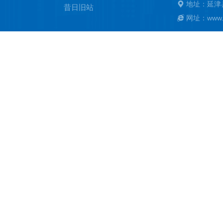
地址：延津
昔日旧站
网址：www.ya