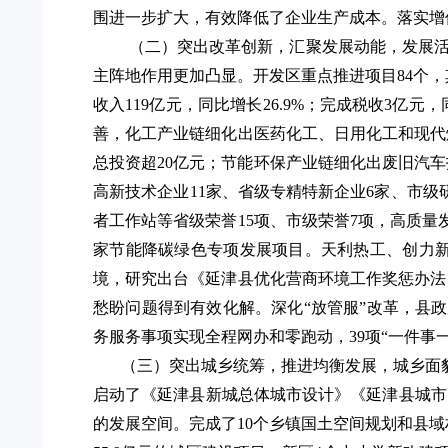
围进一步扩大，有效降低了企业生产成本。
落实增
（二）突出改革创新，汇聚发展动能，发展
主阵地作用更加凸显
。
开发区
重点推进项目
84个
收入
119
亿元，同比增长
26.9
%；完成税收
3
亿元，
善，
化工产业链细化出
医药化工、日用化工和现代
总投资超20亿元；节能环保产业链细化出废旧汽车
高新技术企业
11家、省级专精特新企业6家、市
者工作站等省级荣誉15项、市级荣誉7项，高质
家
节能降碳绿色专项发展项目。天利热工、创力
境，研究出台《延津县优化营商环境工作奖惩办法
愁盼问题得到有效化解。深化
“放管服”改革，县
务服务事项实现全程网办和零跑动，39项“一件事一
（三）突出城乡统筹，推进均衡发展，城乡面
启动了
《延津县新城总体城市设计》《延津县城市
的
发展空间
。
完成了
10个乡镇国土空间规划和县