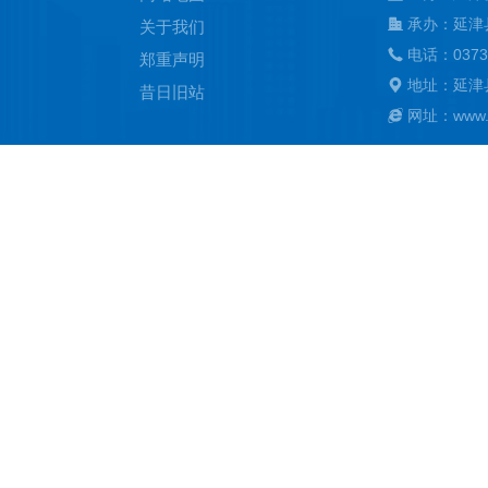
承办：延津
关于我们
电话：0373
郑重声明
地址：延津
昔日旧站
网址：www.ya