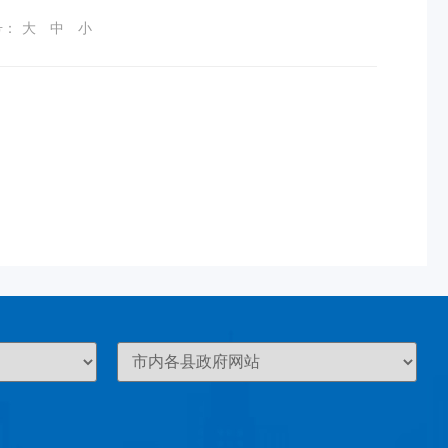
号：
大
中
小