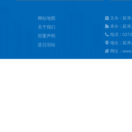
网站地图
主办：延津
承办：延津
关于我们
电话：0373
郑重声明
地址：延津
昔日旧站
网址：www.ya