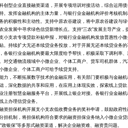
科创型企业直接融资渠道，开展专项培训对接活动，综合运用债
持。发挥金融机构的主体力量，与银行业金融机构评价考核机制相
务的积极性和主动性。支持中原农谷建设，将中原农谷建设与绿
农业发展中寻求绿色信贷新增长点。支持“三农”发展主导产业，
支小支农专项贷款补贴申报，对银行业金融机构发放普惠性小微
贴。持续扩大无还本续贷业务投放，对于开展无还本续贷业务的
，各银行业金融机构要最大限度给予帮扶，积极采取下调利率、
。对交通物流领域中小微企业、个体工商户、货车司机群体，汽
的小微企业、个体工商户可给予续贷支持。
能力，不断拓展数字技术的金融应用，有关部门要积极与金融机
础，深化数据的共享和应用，在应用上体现实效，探索线上贷款
业注册智慧金融服务平台，开展线上银企对接。各银行业金融机
线上办理信贷业务。
融资担保机构开展支小支农低收费业务的奖补申请，鼓励政府性
分担机制，将担保机构符合要求的融资担保业务纳入小微企业贷
”“政银保”等多形式融资渠道，解决企业融资难、融资贵问题。