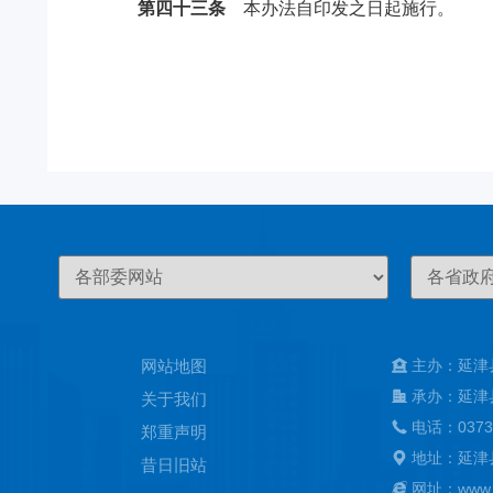
第四十三条
本办法自印发之日起施行。
网站地图
主办：延津
承办：延津
关于我们
电话：0373
郑重声明
地址：延津
昔日旧站
网址：www.ya