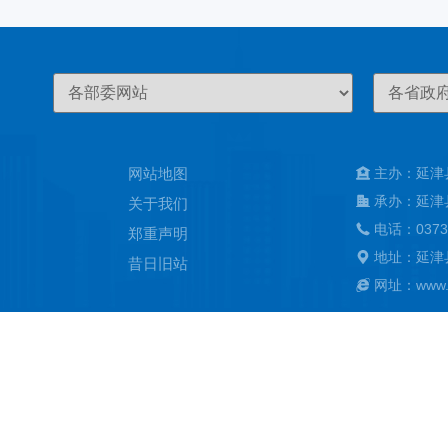
网站地图
主办：延津
承办：延津
关于我们
电话：0373
郑重声明
地址：延津
昔日旧站
网址：www.ya