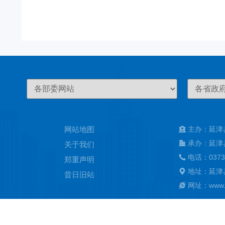
网站地图
主办：延津
承办：延津
关于我们
电话：0373
郑重声明
地址：延津
昔日旧站
网址：www.ya