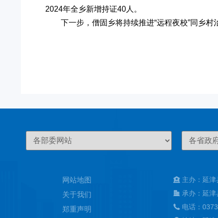
2024年全乡新增持证40人。
下一步，僧固乡将持续推进“远程夜校”同乡
网站地图
主办：延津
承办：延津
关于我们
电话：0373
郑重声明