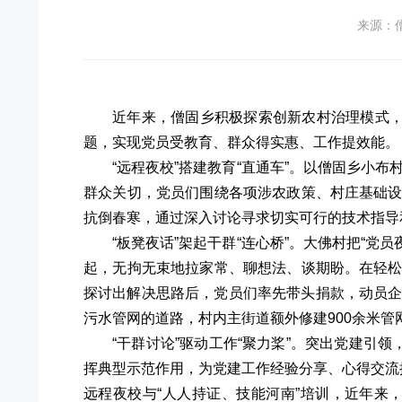
来源：
近年来，僧固乡积极探索创新农村治理模式，
题，实现党员受教育、群众得实惠、工作提效能。
“远程夜校”搭建教育“直通车”。以僧固乡小
群众关切，党员们围绕各项涉农政策、村庄基础
抗倒春寒，通过深入讨论寻求切实可行的技术指
“板凳夜话”架起干群“连心桥”。大佛村把“
起，无拘无束地拉家常、聊想法、谈期盼。在轻
探讨出解决思路后，党员们率先带头捐款，动员企业、
污水管网的道路，村内主街道额外修建900余米管
“干群讨论”驱动工作“聚力桨”。突出党建引
挥典型示范作用，为党建工作经验分享、心得交流
远程夜校与“人人持证、技能河南”培训，近年