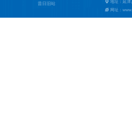
地址：延津
昔日旧站
网址：www.ya