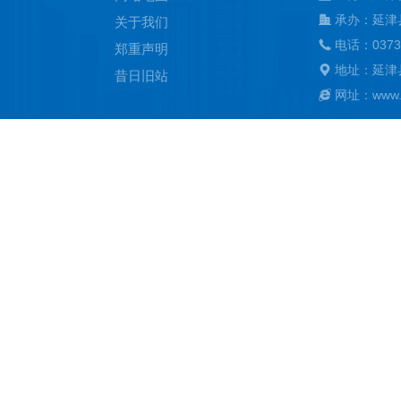
承办：延津
关于我们
电话：0373
郑重声明
地址：延津
昔日旧站
网址：www.ya