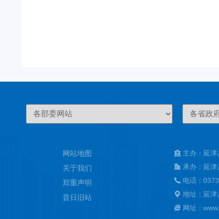
网站地图
主办：延津
承办：延津
关于我们
电话：0373
郑重声明
地址：延津
昔日旧站
网址：www.ya