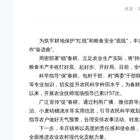
来源：
为筑牢耕地保护“红线”和粮食安全“底线”
作“奋进曲”。
周密部署“稳”春耕。立足农业生产实际，将
粮食丰产丰收打好底、起好步、开好局。目前，全镇
科学指导“保”春耕。包村干部、村“两委”
等专业知识，切实提升农民科学种田水平，为春
以来，开展农业技师现场指导已累计57次。
广泛宣传“促”春耕。通过利用广播、微信群
治、小麦幼穗浇水等实用信息，引导农民科学规
指导农户做好天气预警，合理安排农事活动。转发
下一步，丰庄镇将以高度的责任感和使命感
全面推进农业农村现代化贡献力量。