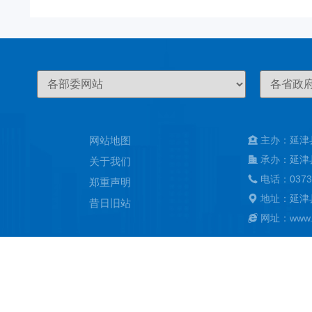
网站地图
主办：延津
承办：延津
关于我们
电话：0373
郑重声明
地址：延津
昔日旧站
网址：www.ya