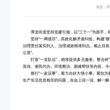
来源：潭
潭龙街道坚持党建引领，以“三个一”为抓手
坚持“一网揽尽”，高效化解矛盾纠纷。构建“
治理责任落实到人、治理成效精准到点。截止目前
公里”。
打造“一支队伍”，精准提供多元服务。整合村
宣传、便民代办、环境整治、困难帮扶等内容。今年
推行“一桌议事”，着力办好大情小事。紧扣
生产生活息息相关的问题，在会上说一说、解一解