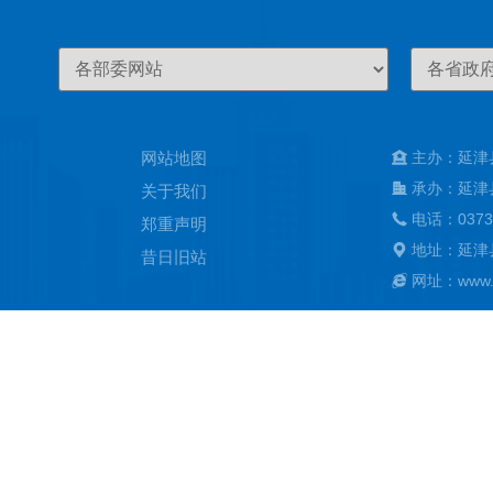
网站地图
主办：延津
承办：延津
关于我们
电话：0373
郑重声明
地址：延津
昔日旧站
网址：www.ya