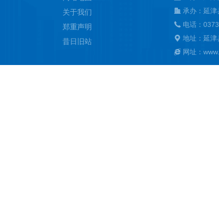
承办：延津
关于我们
电话：0373
郑重声明
地址：延津
昔日旧站
网址：www.ya