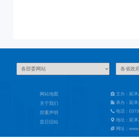
网站地图
主办：延津
承办：延津
关于我们
电话：0373
郑重声明
地址：延津
昔日旧站
网址：www.ya