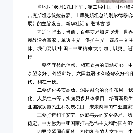
当地时间6月17日下午，第二届中国－中亚
吉克斯坦总统拉赫蒙、土库曼斯坦总统别尔德穆哈
展》的主旨发言。新华社记者 殷博古 摄
习近平指出，当前，百年变局加速演进，世
易战没有赢家，单边主义、保护主义、霸权主义
体。我们要以“中国－中亚精神”为引领，以更加
行。
一要坚守彼此信赖、相互支持的团结初心。
亲望亲好、邻望邻好。六国签署永久睦邻友好合
代、利在千秋。
二要优化务实高效、深度融合的合作布局。我们
化、人员往来等，实施更多具体项目，培育新质
亚国家实施民生和发展项目，未来两年向中亚国家提
三要打造和平安宁、休戚与共的安全格局。我
稳定。中方愿为中亚国家打击恐怖主义和跨国有组
四要拉紧同心同德、相知相亲的人文纽带。