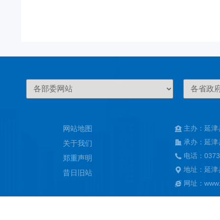
网站地图
主办：延津
承办：延津
关于我们
电话：0373
郑重声明
地址：延津
昔日旧站
网址：www.ya