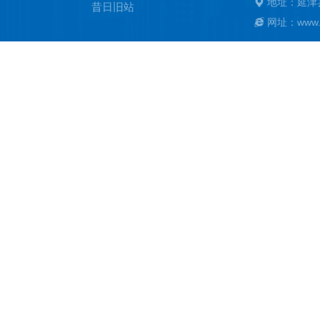
地址：延津
昔日旧站
网址：www.ya