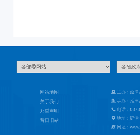
网站地图
主办：延津
承办：延津
关于我们
电话：0373
郑重声明
地址：延津
昔日旧站
网址：www.ya