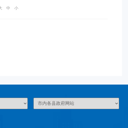
大
中
小