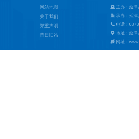
网站地图
主办：延津
承办：延津
关于我们
电话：0373
郑重声明
地址：延津
昔日旧站
网址：www.ya