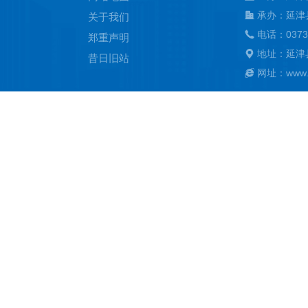
承办：延津
关于我们
电话：0373
郑重声明
地址：延津
昔日旧站
网址：www.ya