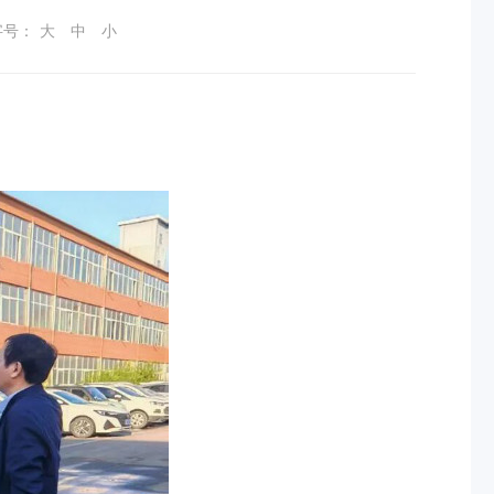
字号：
大
中
小
。