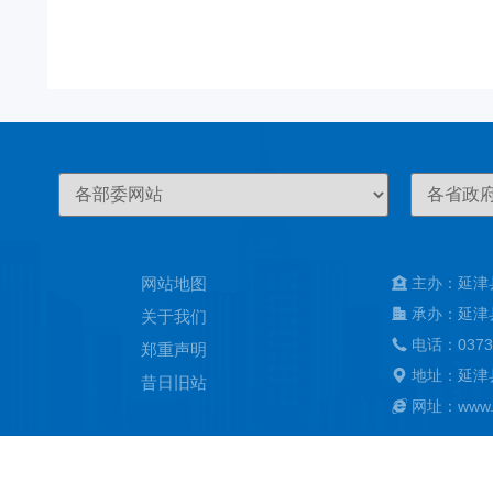
网站地图
主办：延津
承办：延津
关于我们
电话：0373
郑重声明
地址：延津
昔日旧站
网址：www.ya