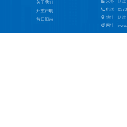
承办：延津
关于我们
电话：0373
郑重声明
地址：延津
昔日旧站
网址：www.ya