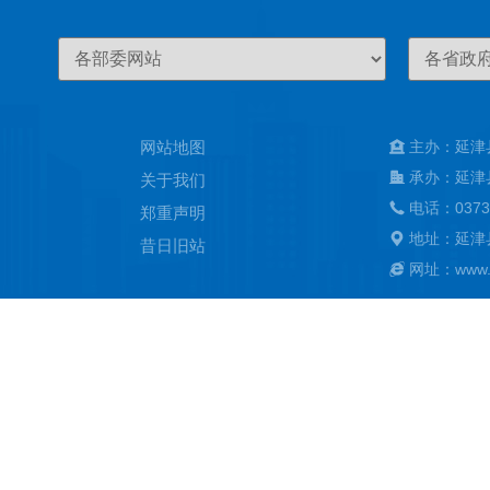
网站地图
主办：延津
承办：延津
关于我们
电话：0373
郑重声明
地址：延津
昔日旧站
网址：www.ya