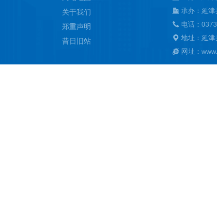
承办：延津
关于我们
电话：0373
郑重声明
地址：延津
昔日旧站
网址：www.ya