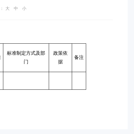
：
大
中
小
标准制定方式及部
政策依
准
备注
门
据