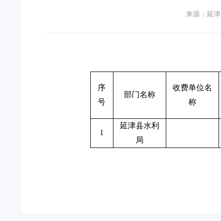
来源：延津
序
收费单位名
部门名称
号
称
延津县水利
1
局