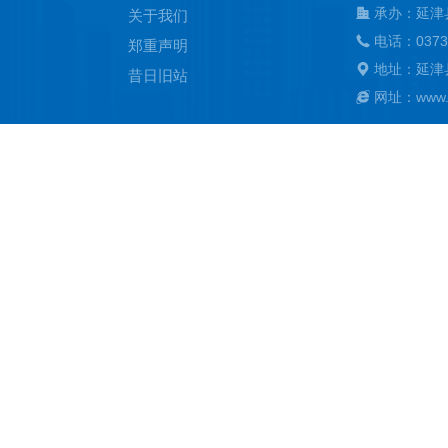
承办：延津
关于我们
电话：0373
郑重声明
地址：延津
昔日旧站
网址：www.ya