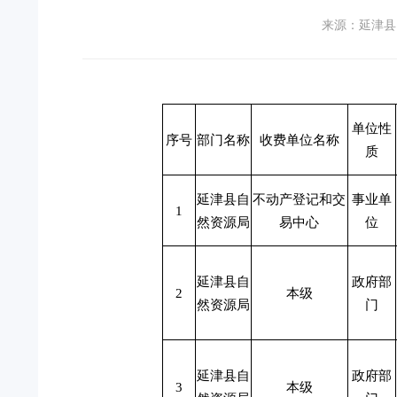
来源：延津县
单位性
序号
部门名称
收费单位名称
质
延津县自
不动产登记和交
事业单
1
然资源局
易中心
位
延津县自
政府部
2
本级
然资源局
门
延津县自
政府部
3
本级