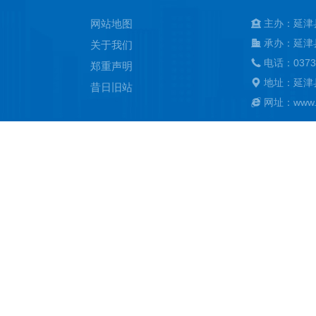
网站地图
主办：延津
承办：延津
关于我们
电话：0373
郑重声明
地址：延津
昔日旧站
网址：www.ya