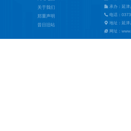
承办：延津
关于我们
电话：0373
郑重声明
地址：延津
昔日旧站
网址：www.ya