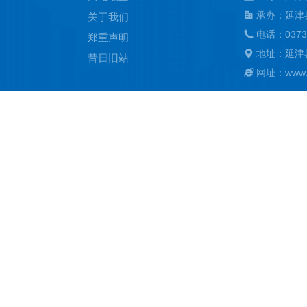
承办：延津
关于我们
电话：0373
郑重声明
地址：延津
昔日旧站
网址：www.ya