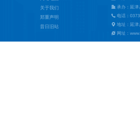
承办：延津
关于我们
电话：0373
郑重声明
地址：延津
昔日旧站
网址：www.ya