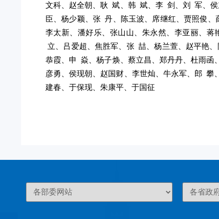
文科、赵全朝、耿 斌、韩 斌、李 剑、刘 军、
臣、杨少颖、张 丹、陈玉波、席继红、贾照俊、
李太新、潘好乐、张山山、朱永然、李亚丽、蒋
立、吕爱超、焦胜军、张 喆、杨兰萱、赵平艳、
恭霞、申 焱、杨子焕、蔡立昌、郑丹丹、杜雨函
彦勇、侯现朝、赵国财、李世灿、牛永军、郎 攀
建春、于保现、朱康平、于国征