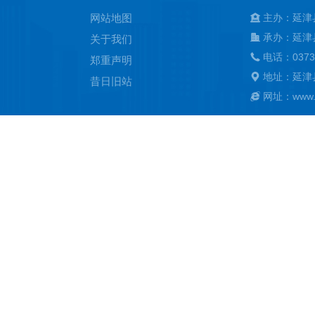
网站地图
主办：延津
承办：延津
关于我们
电话：0373
郑重声明
地址：延津
昔日旧站
网址：www.ya