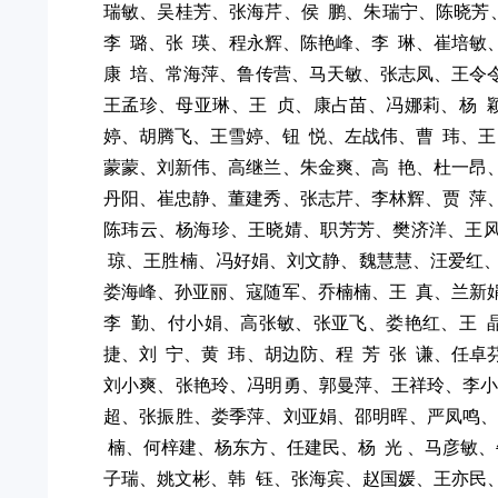
瑞敏、吴桂芳、张海芹、侯 鹏、朱瑞宁、陈晓芳
李 璐、张 瑛、程永辉、陈艳峰、李 琳、崔培
康 培、常海萍、鲁传营、马天敏、张志凤、王令
王孟珍、母亚琳、王 贞、康占苗、冯娜莉、杨 
婷、胡腾飞、王雪婷、钮 悦、左战伟、曹 玮、
蒙蒙、刘新伟、高继兰、朱金爽、高 艳、杜一昂
丹阳、崔忠静、董建秀、张志芹、李林辉、贾 萍
陈玮云、杨海珍、王晓婧、职芳芳、樊济洋、王
琼、王胜楠、冯好娟、刘文静、魏慧慧、汪爱红、
娄海峰、孙亚丽、寇随军、乔楠楠、王 真、兰新
李 勤、付小娟、高张敏、张亚飞、娄艳红、王 
捷、刘 宁、黄 玮、胡边防、程 芳 张 谦、任
刘小爽、张艳玲、冯明勇、郭曼萍、王祥玲、李小
超、张振胜、娄季萍、刘亚娟、邵明晖、严凤鸣、
楠、何梓建、杨东方、任建民、杨 光 、马彦敏
子瑞、姚文彬、韩 钰、张海宾、赵国媛、王亦民