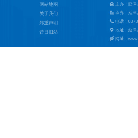
网站地图
主办：延津
承办：延津
关于我们
电话：0373
郑重声明
地址：延津
昔日旧站
网址：www.ya